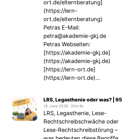
ort.de/elternberatung]
(https://lern-
ort.de/elternberatung)
Petras E-Mail:
petra@akademie-gkj.de
Petras Webseiten:
[
https://akademie-gkj.de]
(https://akademie-gkj.de)
[
https://lern-ort.de]
(https://lern-ort.de)
...
LRS, Legasthenie oder was? | 95
18. June 2026
‧
20m 8s
LRS, Legasthenie, Lese-
Rechtschreibschwäche oder
Lese-Rechtschreibstörung –
was bedeuten diese Begriffe