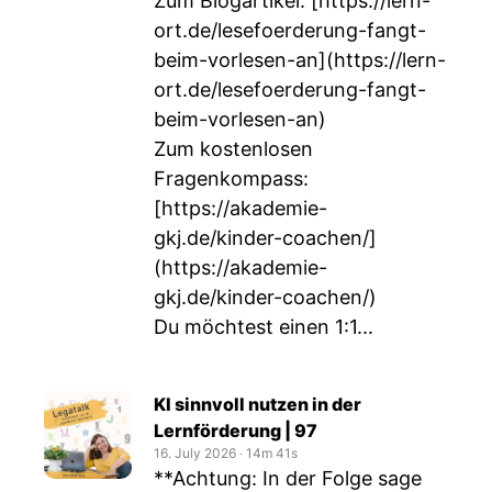
Zum Blogartikel: [
https://lern-
ort.de/lesefoerderung-fangt-
beim-vorlesen-an](https://lern-
ort.de/lesefoerderung-fangt-
beim-vorlesen-an)
Zum kostenlosen
Fragenkompass:
[
https://akademie-
gkj.de/kinder-coachen/]
(https://akademie-
gkj.de/kinder-coachen/)
Du möchtest einen 1:1...
KI sinnvoll nutzen in der
Lernförderung | 97
16. July 2026
‧
14m 41s
**Achtung: In der Folge sage