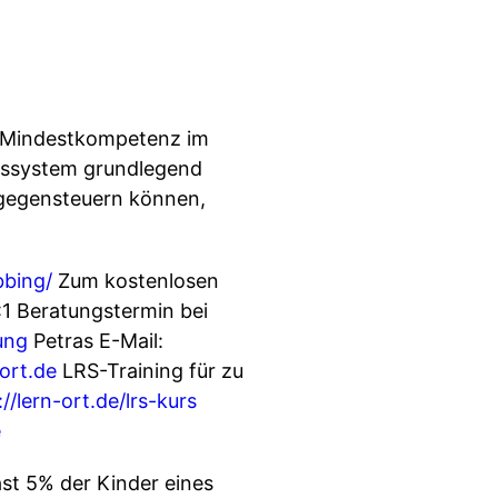
ie Mindestkompetenz im
ungssystem grundlegend
tgegensteuern können,
bbing/
Zum kostenlosen
1 Beratungstermin bei
ung
Petras E-Mail:
-ort.de
LRS-Training für zu
://lern-ort.de/lrs-kurs
e
 5% der Kinder eines